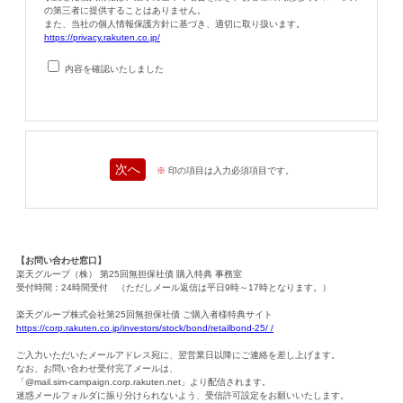
の第三者に提供することはありません。
また、当社の個人情報保護方針に基づき、適切に取り扱います。
https://privacy.rakuten.co.jp/
内容を確認いたしました
※
印の項目は入力必須項目です。
【お問い合わせ窓口】
楽天グループ（株） 第25回無担保社債 購入特典 事務室
受付時間：24時間受付 （ただしメール返信は平日9時～17時となります。）
楽天グループ株式会社第25回無担保社債 ご購入者様特典サイト
https://corp.rakuten.co.jp/investors/stock/bond/retailbond-25/ /
ご入力いただいたメールアドレス宛に、翌営業日以降にご連絡を差し上げます。
なお、お問い合わせ受付完了メールは、
「@mail.sim-campaign.corp.rakuten.net」より配信されます。
迷惑メールフォルダに振り分けられないよう、受信許可設定をお願いいたします。