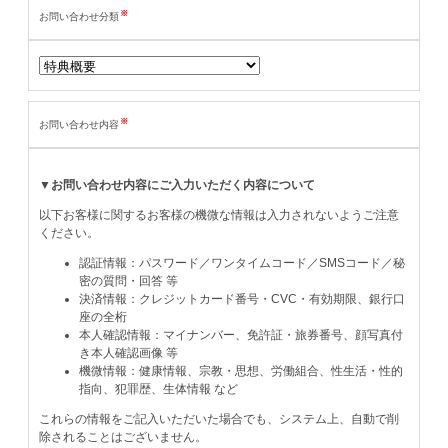
※
お問い合わせ分類
※
お問い合わせ内容
▼お問い合わせ内容にご入力いただく内容について
以下お客様に関するお客様の機微な情報は入力されないようご注意
ください。
認証情報：パスワード／ワンタイムコード／SMSコード／秘
密の質問・回答 等
決済情報：クレジットカード番号・CVC・有効期限、銀行口
座の全桁
本人確認情報：マイナンバー、免許証・旅券番号、顔写真付
き本人確認画像 等
機微情報：健康情報、宗教・思想、労働組合、性生活・性的
指向、犯罪歴、生体情報 など
これらの情報をご記入いただいた場合でも、システム上、自動で削
除されることはございません。