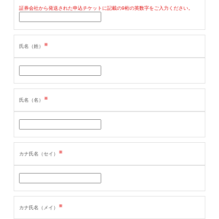
証券会社から発送された申込チケットに記載の9桁の英数字をご入力ください。
※
氏名（姓）
※
氏名（名）
※
カナ氏名（セイ）
※
カナ氏名（メイ）